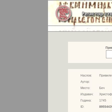
При
Наслов:
Привиле
Аутор:
Место:
Беч
Издавач:
Христоф
Година:
1745
ID:
8955443