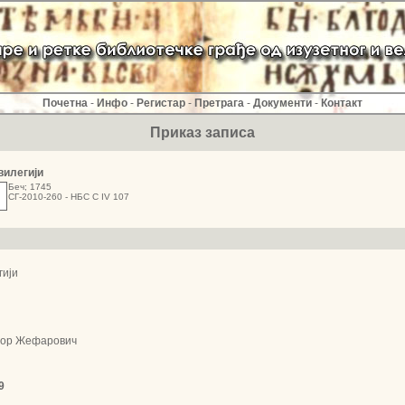
Почетна
-
Инфо
-
Регистар
-
Претрага
-
Документи
-
Контакт
Приказ записа
вилегији
Беч; 1745
СГ-2010-260 - НБС С IV 107
гији
ор Жефарович
9