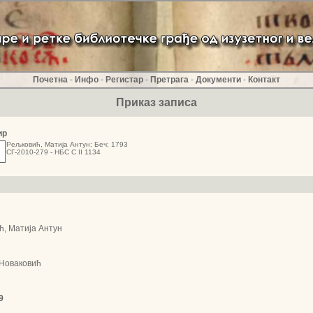
Почетна
-
Инфо
-
Регистар
-
Претрага
-
Документи
-
Контакт
Приказ записа
ир
Рељковић, Матија Антун; Беч; 1793
СГ-2010-279 - НБС С II 1134
, Матија Антун
Новаковић
9