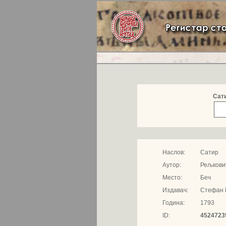
Сат
Наслов:
Сатир
Аутор:
Рељковић
Место:
Беч
Издавач:
Стефан 
Година:
1793
ID:
4524723