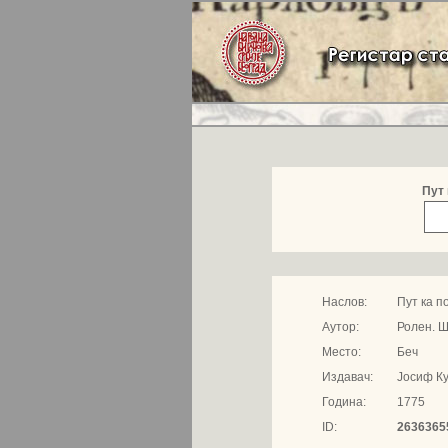
Пут 
Наслов:
Пут ка п
Аутор:
Ролен. 
Место:
Беч
Издавач:
Јосиф К
Година:
1775
ID:
2636365