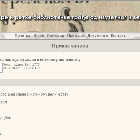
Почетна
-
Инфо
-
Регистар
-
Претрага
-
Документи
-
Контакт
Приказ записа
ка постојанеј славе и истиному величеству
Ролен. Шарл; Беч; 1775
СГ-2010-280 - НБС С I 750
остојанеј славе и истиному величеству
Шарл
урцбек
5