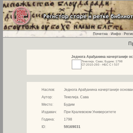
Почетна
-
Инфо
-
Реги
П
Једнога Арађанина начертаније ос
Текелија. Сава; Будим; 1798
СГ-2010-293 - НБС С I 537
Наслов:
Једнога Арађанина начертаније основа
Аутор:
Текелија. Сава
Место:
Будим
Издавач:
При Кралевском Университете
Година:
1798
ID:
59169031