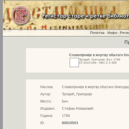
Почетна
-
Инфо
-
Реги
П
Славопjeније в жертву обштаго бл
Трлајић, Григорије; Беч; 1794
СГ-2010-299 - НБС С II 369
Наслов:
Славопjeније в жертву обштаго благодар
Аутор:
Трлајић, Григорије
Место:
Беч
Издавач:
Стефан Новаковић
Година:
1794
ID:
80810503