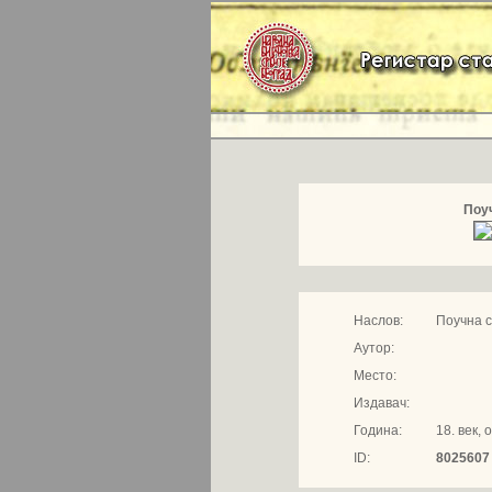
Поу
Наслов:
Поучна 
Аутор:
Место:
Издавач:
Година:
18. век, 
ID:
8025607