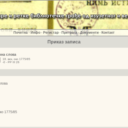
Почетна
-
Инфо
-
Регистар
-
Претрага
-
Документи
-
Контакт
Приказ записа
чна слова
18. век, око 1775/85
-0 - РР III 26
слова
око 1775/85