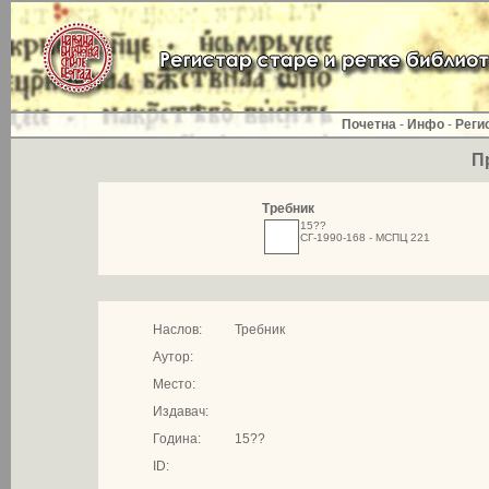
Почетна
-
Инфо
-
Реги
П
Требник
15??
СГ-1990-168 - МСПЦ 221
Наслов:
Требник
Аутор:
Место:
Издавач:
Година:
15??
ID: