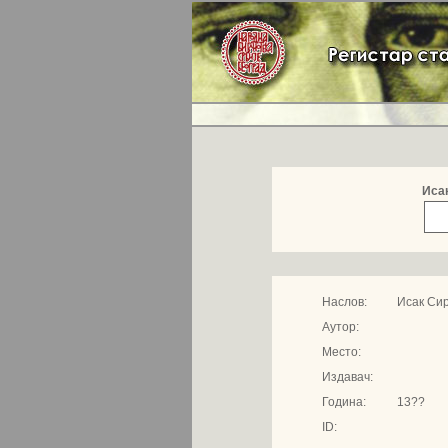
Иса
Наслов:
Исак Си
Аутор:
Место:
Издавач:
Година:
13??
ID: