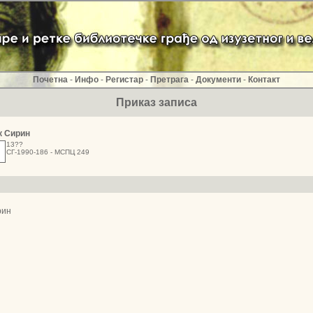
Почетна
-
Инфо
-
Регистар
-
Претрага
-
Документи
-
Контакт
Приказ записа
к Сирин
13??
СГ-1990-186 - МСПЦ 249
рин