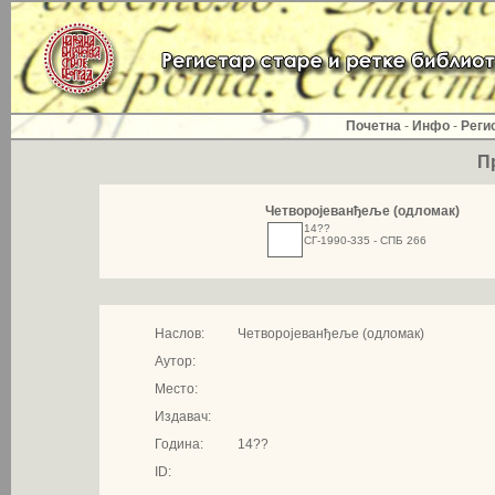
Почетна
-
Инфо
-
Реги
П
Четворојеванђеље (одломак)
14??
СГ-1990-335 - СПБ 266
Наслов:
Четворојеванђеље (одломак)
Аутор:
Место:
Издавач:
Година:
14??
ID: