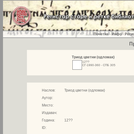
Почетна
-
Инфо
-
Реги
П
Триод цветни (одломак)
12??
СГ-1990-360 - СПБ 305
Наслов:
Триод цветни (одломак)
Аутор:
Место:
Издавач:
Година:
12??
ID: