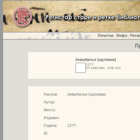
Почетна
-
Инфо
-
Реги
П
Јеванђеље (одломак)
12??
СГ-1990-364 - СПБ 313
Наслов:
Јеванђеље (одломак)
Аутор:
Место:
Издавач:
Година:
12??
ID: