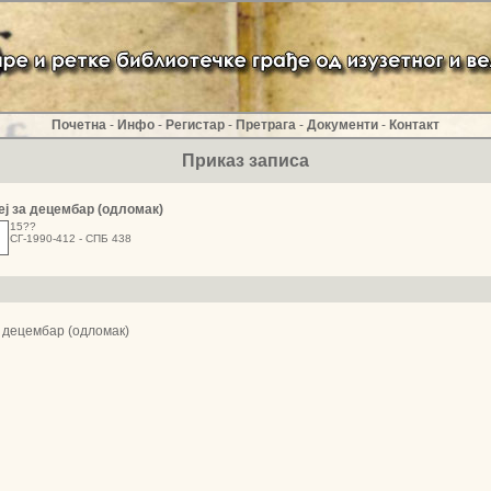
Почетна
-
Инфо
-
Регистар
-
Претрага
-
Документи
-
Контакт
Приказ записа
ј за децембар (одломак)
15??
СГ-1990-412 - СПБ 438
 децембар (одломак)