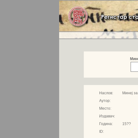
Мине
Наслов:
Минеј за
Аутор:
Место:
Издавач:
Година:
15??
ID: